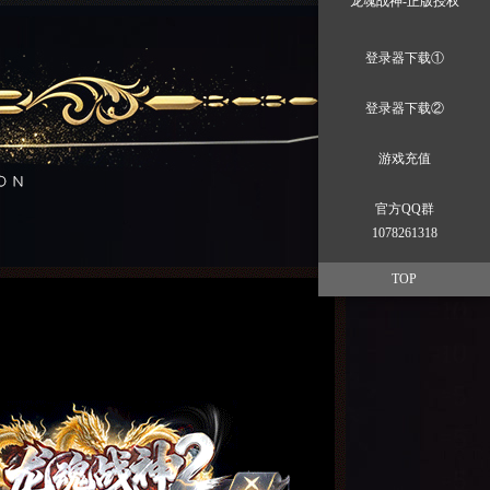
龙魂战神-正版授权
登录器下载①
登录器下载②
游戏充值
官方QQ群
1078261318
TOP